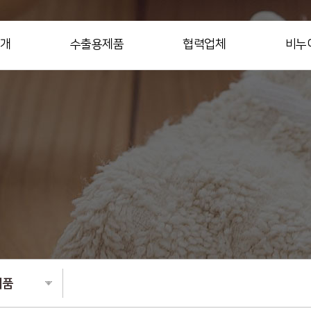
개
수출용제품
협력업체
비누
제품