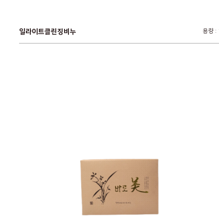
일라이트클린징비누
용량 :