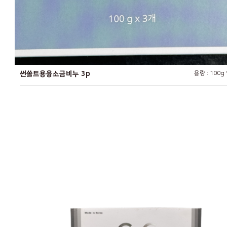
썬쏠트용융소금비누 3p
용량 : 100g 