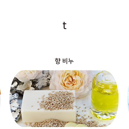
t
향 비누