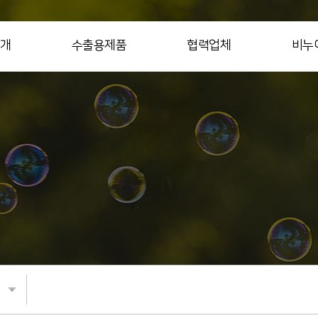
개
수출용제품
협력업체
비누